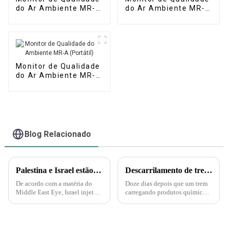
do Ar Ambiente MR-
do Ar Ambiente MR-
A(S) (Estação
A(M) (Micro Estação
Automática)
de Ar)
Monitor de Qualidade
do Ar Ambiente MR-A
(Portátil)
Blog Relacionado
Palestina e Israel estão iniciando uma guerra biológica e química. A Força Delta aparece e injeta gás nervoso em túneis subterrâneos em Gaza!
Descarrilamento de trem em Ohio gera medo de substâncias tóxicas entre moradores de cidade pequena.
De acordo com a matéria do
Doze dias depois que um trem
Middle East Eye, Israel injetará
carregando produtos químicos
gás nervoso nos túneis do
tóxicos descarrilou na pequena
Hamas sob a supervisão da
cidade de East Palestine, em
Marinha dos EUA. A injeção de
Ohio, moradores ansiosos ainda
gás nervoso por Israel nos
exigem respostas. "É muito