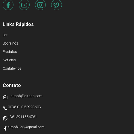
Links Rápidos
Lar
Sobre nós
Produtos
Notícias
Contate-nos
Contato
airppb@airppb.com
0086-010-50928608
+8613911556761
airppb123@gmail.com