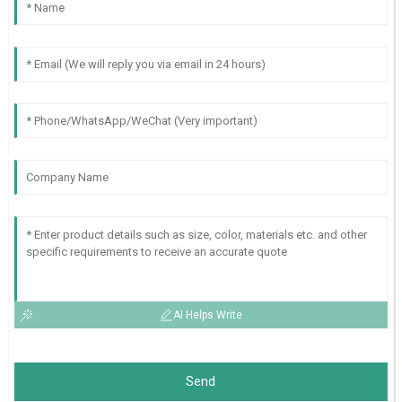
AI Helps Write
Send