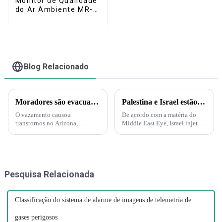
Monitor de Qualidade
do Ar Ambiente MR-A
(Portátil)
Blog Relacionado
Moradores são evacuados após vazamento de ácido nítrico no Arizona – Mas o que é esse ácido?
Palestina e Israel estão iniciando uma guerra biológica e química. A Força Delta aparece e injeta gás nervoso em túneis subterrâneos em Gaza!
O vazamento causou
De acordo com a matéria do
transtornos no Arizona,
Middle East Eye, Israel injetará
incluindo evacuações e uma
gás nervoso nos túneis do
ordem de "abrigo no local".
Hamas sob a supervisão da
Uma nuvem amarelo-alaranjada
Marinha dos EUA. A injeção de
é produzida pelo ácido nítrico
gás nervoso por Israel nos
quando ele se decompõe e
túneis também é
Pesquisa Relacionada
produz nitrogênio...
compreensível...
Classificação do sistema de alarme de imagens de telemetria de
gases perigosos