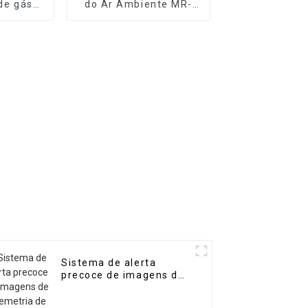
 de gás
do Ar Ambiente MR-
átil de
A(S) (Estação
 MR-DF3
Automática)
Sistema de alerta
precoce de imagens de
telemetria de gás MR-
ACT