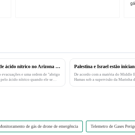
Moradores são evacuados após vazamento de ácido nítrico no Arizona – Mas o que é esse ácido?
o evacuações e uma ordem de "abrigo
De acordo com a matéria do Middle Eas
pelo ácido nítrico quando ele se
Hamas sob a supervisão da Marinha do
também é compreensível...
Monitoramento de gás de drone de emergência
Telemetro de Gases Perig