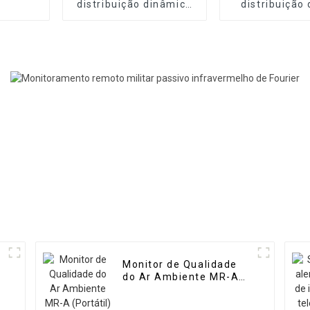
distribuição dinâmica
distribuição
de gás de alta
dinâmico port
precisão MR-DF2
alta precisão
Monitor de Qualidade
do Ar Ambiente MR-A
(Portátil)