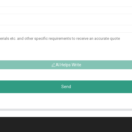
AI Helps Write
Send