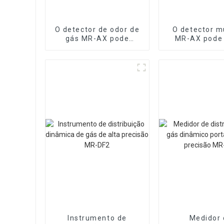
O detector de odor de
O detector m
gás MR-AX pode
MR-AX pode
identificar o tipo de
dezenas de
gás odorante
Instrumento de
Medidor 