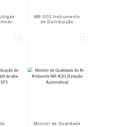
ultigás
MR-DO2 Instrumento
 medir
de Distribuição
 gases
Dinâmica de Gás e
Líquido
Multicomponente
de
Monitor de Qualidade