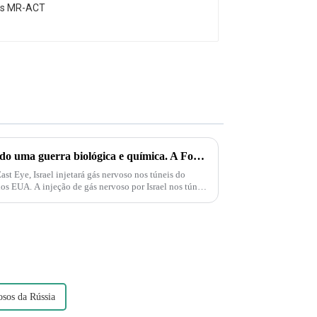
Palestina e Israel estão iniciando uma guerra biológica e química. A Força Delta aparece e injeta gás nervoso em túneis subterrâneos em Gaza!
t Eye, Israel injetará gás nervoso nos túneis do
s EUA. A injeção de gás nervoso por Israel nos túneis
osos da Rússia