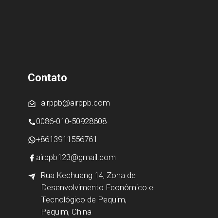
Contato
airppb@airppb.com
0086-010-50928608
+8613911556761
airppb123@gmail.com
Rua Kechuang 14, Zona de
Desenvolvimento Econômico e
Tecnológico de Pequim,
Pequim, China