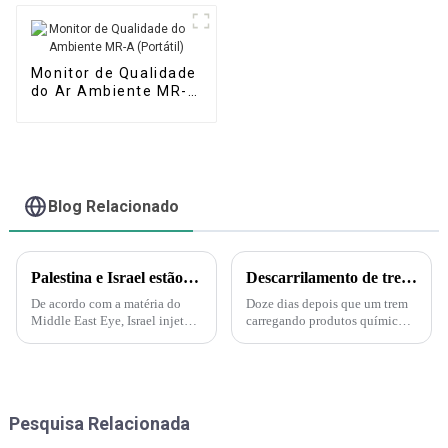
Monitor de Qualidade
do Ar Ambiente MR-A
(Portátil)
Blog Relacionado
Palestina e Israel estão iniciando uma guerra biológica e química. A Força Delta aparece e injeta gás nervoso em túneis subterrâneos em Gaza!
Descarrilamento de trem em Ohio gera medo de substâncias tóxicas entre moradores de cidade pequena.
De acordo com a matéria do
Doze dias depois que um trem
Middle East Eye, Israel injetará
carregando produtos químicos
gás nervoso nos túneis do
tóxicos descarrilou na pequena
Hamas sob a supervisão da
cidade de East Palestine, em
Marinha dos EUA. A injeção de
Ohio, moradores ansiosos ainda
gás nervoso por Israel nos
exigem respostas. "É muito
túneis também é
dramático agora", disse J...
Pesquisa Relacionada
compreensível...