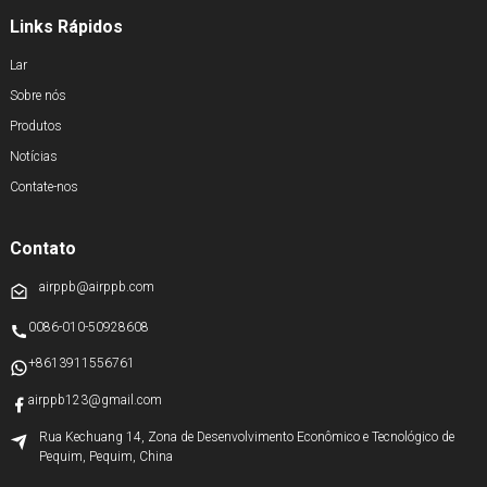
Links Rápidos
Lar
Sobre nós
Produtos
Notícias
Contate-nos
Contato
airppb@airppb.com
0086-010-50928608
+8613911556761
airppb123@gmail.com
Rua Kechuang 14, Zona de Desenvolvimento Econômico e Tecnológico de
Pequim, Pequim, China