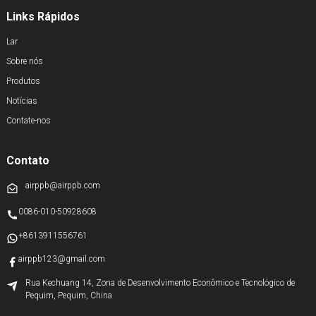
Links Rápidos
Lar
Sobre nós
Produtos
Notícias
Contate-nos
Contato
airppb@airppb.com
0086-010-50928608
+8613911556761
airppb123@gmail.com
Rua Kechuang 14, Zona de Desenvolvimento Econômico e Tecnológico de
Pequim, Pequim, China