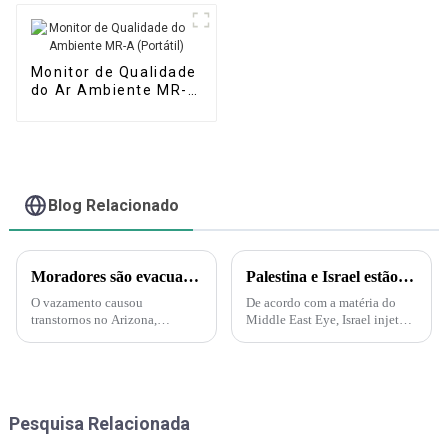
Monitor de Qualidade
do Ar Ambiente MR-A
(Portátil)
Blog Relacionado
Moradores são evacuados após vazamento de ácido nítrico no Arizona – Mas o que é esse ácido?
Palestina e Israel estão iniciando uma guerra biológica e química. A Força Delta aparece e injeta gás nervoso em túneis subterrâneos em Gaza!
O vazamento causou
De acordo com a matéria do
transtornos no Arizona,
Middle East Eye, Israel injetará
incluindo evacuações e uma
gás nervoso nos túneis do
ordem de "abrigo no local".
Hamas sob a supervisão da
Uma nuvem amarelo-alaranjada
Marinha dos EUA. A injeção de
é produzida pelo ácido nítrico
gás nervoso por Israel nos
quando ele se decompõe e
túneis também é
Pesquisa Relacionada
produz nitrogênio...
compreensível...