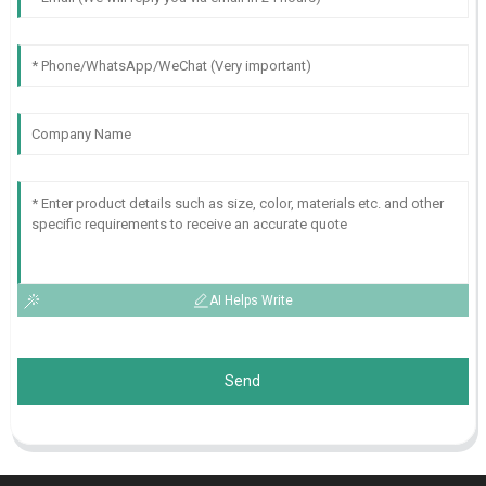
AI Helps Write
Send