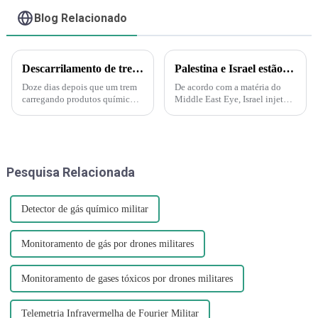
Blog Relacionado
Descarrilamento de trem em Ohio gera medo de substâncias tóxicas entre moradores de cidade pequena.
Palestina e Israel estão iniciando uma guerra biológica e química. A Força Delta aparece e injeta gás nervoso em túneis subterrâneos em Gaza!
Doze dias depois que um trem
De acordo com a matéria do
carregando produtos químicos
Middle East Eye, Israel injetará
tóxicos descarrilou na pequena
gás nervoso nos túneis do
cidade de East Palestine, em
Hamas sob a supervisão da
Ohio, moradores ansiosos ainda
Marinha dos EUA. A injeção de
exigem respostas. "É muito
gás nervoso por Israel nos
dramático agora", disse J...
túneis também é
Pesquisa Relacionada
compreensível...
Detector de gás químico militar
Monitoramento de gás por drones militares
Monitoramento de gases tóxicos por drones militares
Telemetria Infravermelha de Fourier Militar