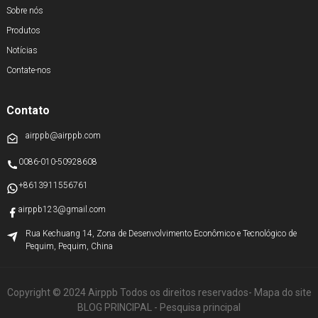
Sobre nós
Produtos
Notícias
Contate-nos
Contato
airppb@airppb.com
0086-010-50928608
+8613911556761
airppb123@gmail.com
Rua Kechuang 14, Zona de Desenvolvimento Econômico e Tecnológico de
Pequim, Pequim, China
Copyright © 2024 Airppb Todos os direitos reservados
- Mapa do site
BLOG PRINCIPAL
- Pesquisa principal