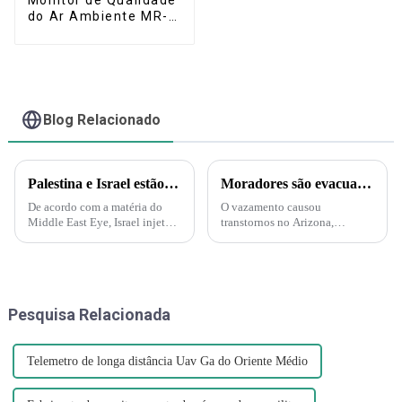
do Ar Ambiente MR-A
(Portátil)
Blog Relacionado
Palestina e Israel estão iniciando uma guerra biológica e química. A Força Delta aparece e injeta gás nervoso em túneis subterrâneos em Gaza!
Moradores são evacuados após vazamento de ácido nítrico no Arizona – Mas o que é esse ácido?
De acordo com a matéria do
O vazamento causou
Middle East Eye, Israel injetará
transtornos no Arizona,
gás nervoso nos túneis do
incluindo evacuações e uma
Hamas sob a supervisão da
ordem de "abrigo no local".
Marinha dos EUA. A injeção de
Uma nuvem amarelo-alaranjada
gás nervoso por Israel nos
é produzida pelo ácido nítrico
túneis também é
quando ele se decompõe e
Pesquisa Relacionada
compreensível...
produz nitrogênio...
Telemetro de longa distância Uav Ga do Oriente Médio